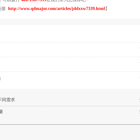
接:
http://www.qdmajor.com/articles/jddxxw7339.html
】
障
不同需求
量